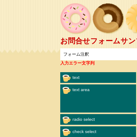
お問合せフォームサンプ
フォーム注釈
入力エラー文字列
text
text area
radio select
check select