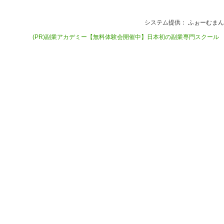
システム提供：
ふぉーむまん
(PR)副業アカデミー【無料体験会開催中】日本初の副業専門スクール