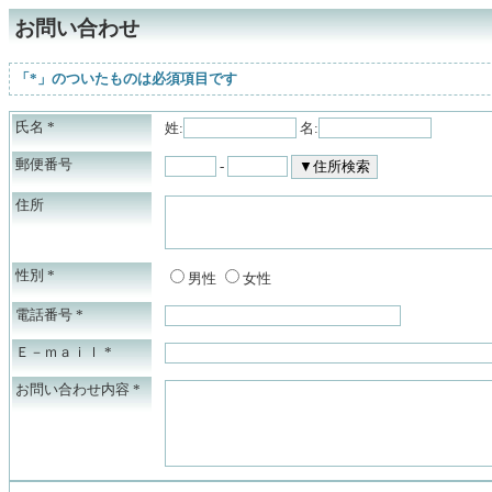
お問い合わせ
「*」のついたものは必須項目です
氏名
*
姓:
名:
郵便番号
-
住所
性別
*
男性
女性
電話番号
*
Ｅ－ｍａｉｌ
*
お問い合わせ内容
*