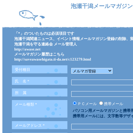
泡瀬干潟メールマガジン
「*」のついたものは必須項目です
泡瀬干潟関連ニュース、イベント情報メールマガジン登録の削除、
泡瀬干潟を守る連絡会 メール管理人
http://awase.net
メールマガジン履歴はこちら
http://saveawasehigata.ti-da.net/c123279.html
受付種目
氏 名
*
所 属
ＰＣメール
携帯メール
メール種類
*
パソコン用メールマガジンと携帯
携帯用メールには、文字数等デザ
メールアドレス
*