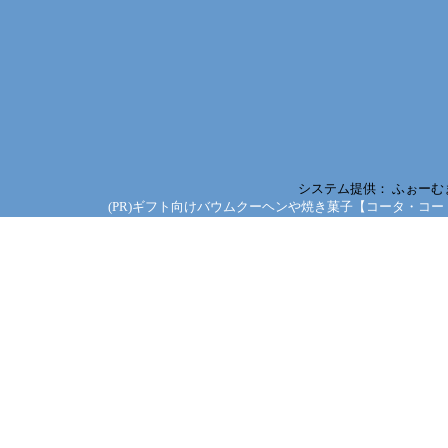
システム提供：
ふぉーむ
(PR)ギフト向けバウムクーヘンや焼き菓子【コータ・コー