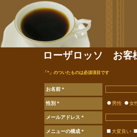
ローザロッソ お客
「*」のついたものは必須項目です
お名前
*
性別
*
男性
女
メールアドレス
*
メニューの構成
*
大変良い