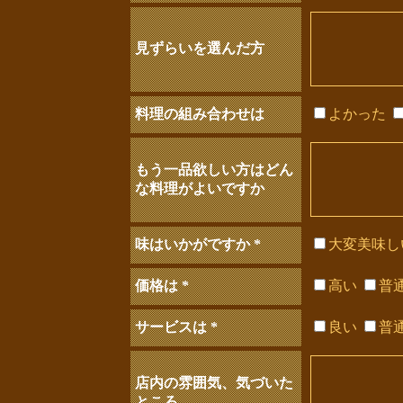
見ずらいを選んだ方
料理の組み合わせは
よかった
もう一品欲しい方はどん
な料理がよいですか
味はいかがですか
*
大変美味し
価格は
*
高い
普
サービスは
*
良い
普
店内の雰囲気、気づいた
ところ