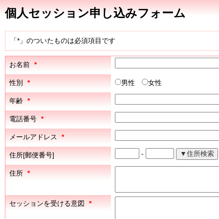
個人セッション申し込みフォーム
「*」のついたものは必須項目です
お名前
*
性別
*
男性
女性
年齢
*
電話番号
*
メールアドレス
*
-
住所[郵便番号]
住所
*
セッションを受ける意図
*