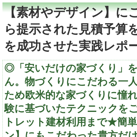
【素材やデザイン】に
ら提示された見積予算
を成功させた実践レポ
◎「安いだけの家づくり」
ん。物づくりにこだわる一
ため欧米的な家づくりに憧れ
験に基づいたテクニックを
トレット建材利用まで★簡単
ン】にもこだわった貴方だ