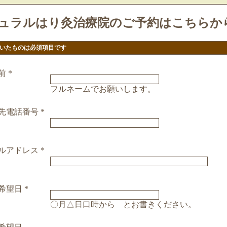
ュラルはり灸治療院のご予約はこちらか
ついたものは必須項目です
前
*
フルネームでお願いします。
先電話番号
*
ルアドレス
*
希望日
*
〇月△日口時から とお書きください。