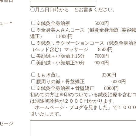
希望日
〇月△日口時から とお書きください。
ュー
*
※鍼灸全身治療 5000円
※全身美人さんコース（鍼灸全身治療+美容鍼
矯正） 11000円
※鍼灸リラクゼーションコース（鍼灸全身治
（ヘッド含む）マッサージ 8500円
美顔鍼＋小顔矯正15分 7000円
美顔鍼＋小顔矯正30分 9000円
よもぎ蒸し 3300円
腰周りの鍼＋骨盤矯正 6000円
※鍼灸全身治療＋骨盤矯正 8000円
初めての方は※印のついている鍼灸治療を含む
は別途初診料が２０００円かかります。
「ホームページ・ブログを見ました」で１００
引いたします。
セージ