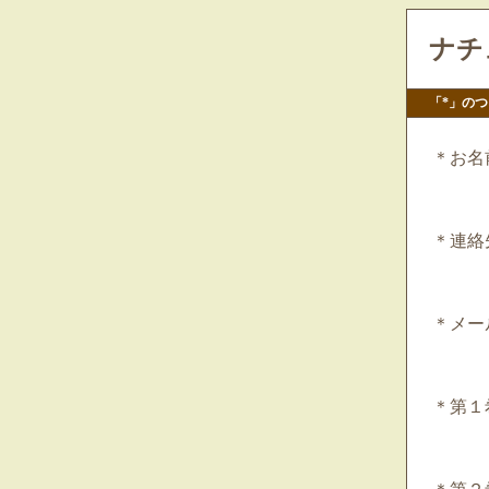
ナチ
「*」の
＊お名
＊連絡
＊メー
＊第１