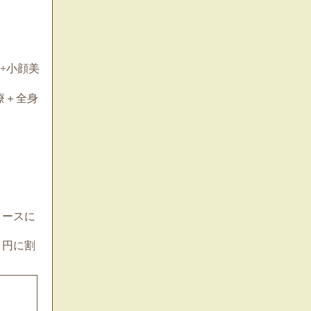
+小顔美
療＋全身
コースに
０円に割