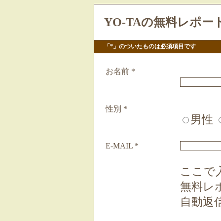
YO-TAの無料レポ
「*」のついたものは必須項目です
お名前
*
性別
*
男性
E-MAIL
*
ここで入
無料レ
自動返