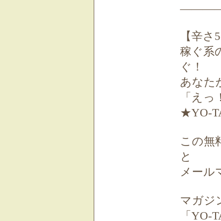
―――
【辛さ5
稼ぐ系
ぐ！
あなた
「えっ
★YO-T
この無
と
メール
マガジンI
「YO