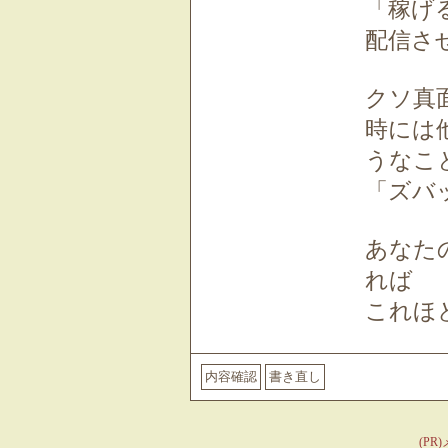
「稼げ
配信さ
クソ真
時には
うなこ
「ズバ
あなた
れば
これほ
(P