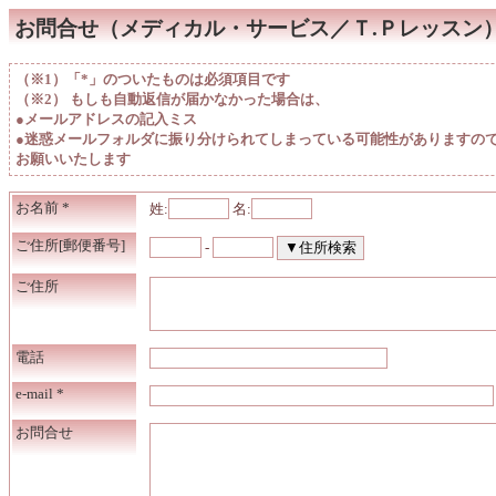
お問合せ（メディカル・サービス／Ｔ.Ｐレッスン
（※1）「*」のついたものは必須項目です
（※2） もしも自動返信が届かなかった場合は、
●メールアドレスの記入ミス
●迷惑メールフォルダに振り分けられてしまっている可能性がありますの
お願いいたします
お名前
*
姓:
名:
ご住所[郵便番号]
-
ご住所
電話
e-mail
*
お問合せ