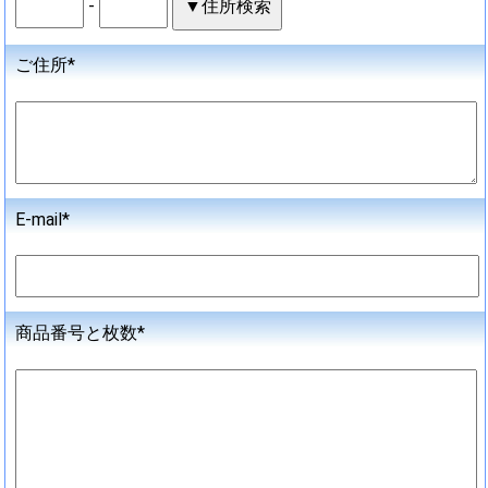
-
ご住所*
E-mail*
商品番号と枚数*