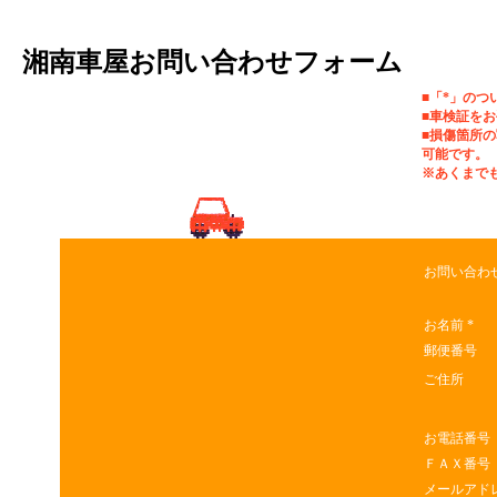
湘南車屋お問い合わせフォーム
■「*」の
■車検証を
■損傷箇所
可能です。
※あくまで
お問い合わ
お名前
*
郵便番号
ご住所
お電話番号
ＦＡＸ番号
メールアド