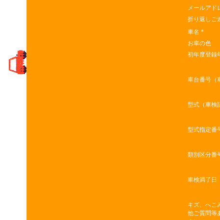
メールアド
折り返しご
車名
*
お車の色
初年度登録
車台番号（
型式（車検
型式指定番
類別区分番
車検満了日
キズ、へこ
他ご質問等