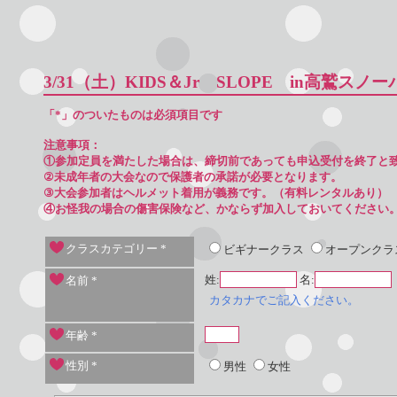
3/31（土）KIDS＆Jr SLOPE in高鷲
「*」のついたものは必須項目です
注意事項：
①参加定員を満たした場合は、締切前であっても申込受付を終了と
②未成年者の大会なので保護者の承諾が必要となります。
③大会参加者はヘルメット着用が義務です。（有料レンタルあり）
④お怪我の場合の傷害保険など、かならず加入しておいてください
クラスカテゴリー
*
ビギナークラス
オープンクラ
姓:
名:
名前
*
カタカナでご記入ください。
年齢
*
性別
*
男性
女性