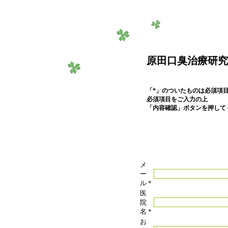
原田口臭治療研究
「*」のついたものは必須項
必須項目をご入力の上
「内容確認」ボタンを押して
メ
ー
ル
*
医
院
名
*
お