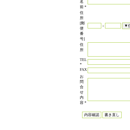
名
前
*
住
所
[郵
-
便
番
号]
住
所
TEL
*
FAX
お
問
合
せ
内
容
*