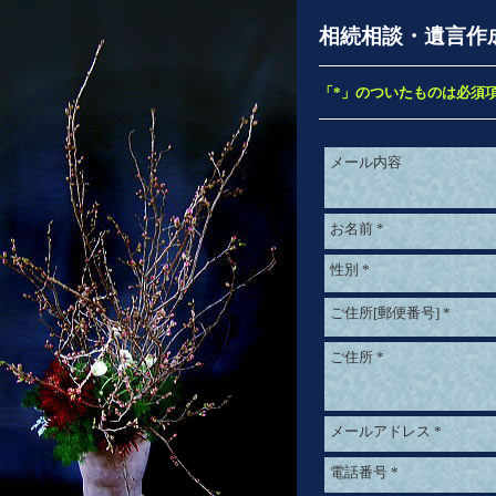
相続相談・遺言作
「*」のついたものは必須
メール内容
お名前
*
性別
*
ご住所[郵便番号]
*
ご住所
*
メールアドレス
*
電話番号
*