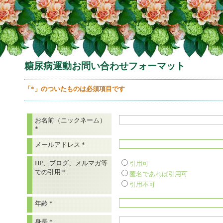
糖尿病運動お問い合わせフォーマット
「*」のついたものは必須項目です
お名前（ニックネーム）
*
メールアドレス
*
HP、ブログ、メルマガ等
引用可
での引用
*
匿名であれば引用可
引用不可
年齢
*
身長
*