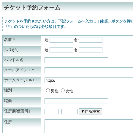
チケット予約フォーム
チケットを予約されたい方は、下記フォームへ入力し [ 確 認 ] ボタンを
「*」のついたものは必須項目です。
名前
*
姓:
名:
ふりがな
姓:
名:
ハンドル名
メールアドレス
*
ホームページURL
性別
男性
女性
職業
住所[郵便番号]
-
住所