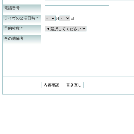
電話番号
ライヴの公演日時
*
月
日
予約枚数
*
その他備考