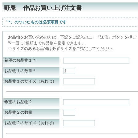
野庵 作品お買い上げ注文書
「*」のついたものは必須項目です
お品物をお買い求めの方は、下記をご記入の上、「送信」ボタンを押し
※一度に3種類までお品物を指定できます。
※サイズのあるお品物は必ずサイズをご指定してください。
希望のお品物１
*
お品物１の数量
*
お品物１のサイズ（あれば）
希望のお品物２
お品物２の数量
お品物２のサイズ（あれば）