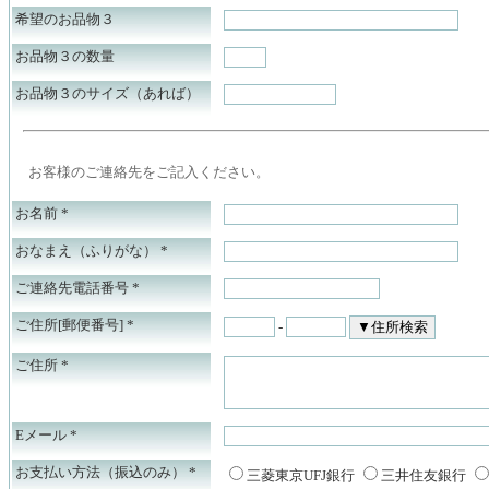
希望のお品物３
お品物３の数量
お品物３のサイズ（あれば）
お客様のご連絡先をご記入ください。
お名前
*
おなまえ（ふりがな）
*
ご連絡先電話番号
*
ご住所[郵便番号]
*
-
ご住所
*
Eメール
*
お支払い方法（振込のみ）
*
三菱東京UFJ銀行
三井住友銀行