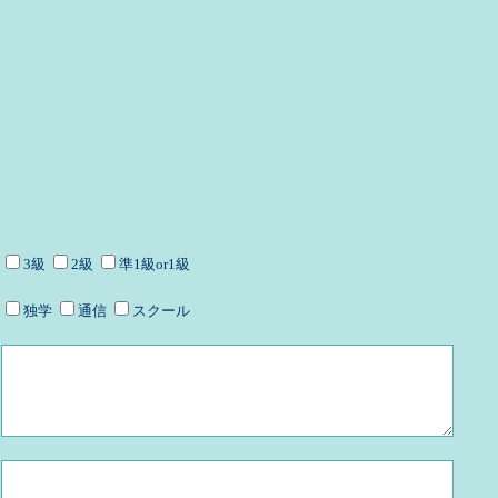
3級
2級
準1級or1級
独学
通信
スクール