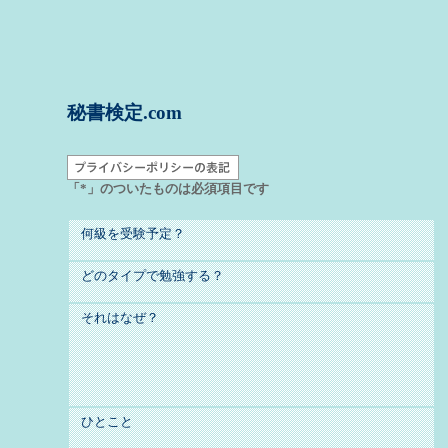
秘書検定.com
「*」のついたものは必須項目です
何級を受験予定？
どのタイプで勉強する？
それはなぜ？
ひとこと