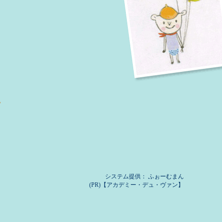
。
システム提供：
ふぉーむまん
(PR)【アカデミー・デュ・ヴァン】