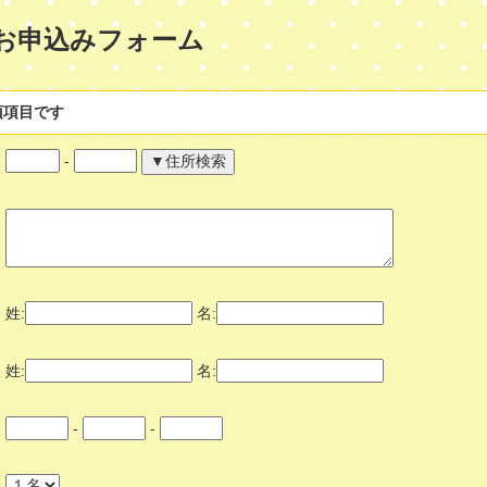
お申込みフォーム
須項目です
-
姓:
名:
姓:
名:
-
-