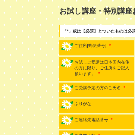
お試し講座・特別講座
「*」或は【必須】とついたものは必
ご住所[郵便番号]
*
お試しご受講は日本国内在住
の方に限り、ご住所をご記入
願います。
*
ご受講予定の方のご氏名
*
ふりがな
ご連絡先電話番号
*