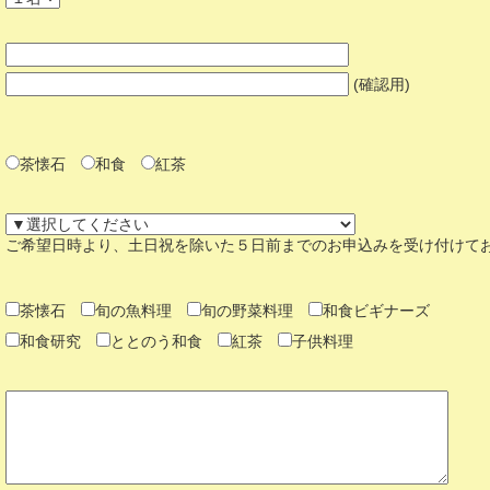
(確認用)
茶懐石
和食
紅茶
ご希望日時より、土日祝を除いた５日前までのお申込みを受け付けて
茶懐石
旬の魚料理
旬の野菜料理
和食ビギナーズ
和食研究
ととのう和食
紅茶
子供料理