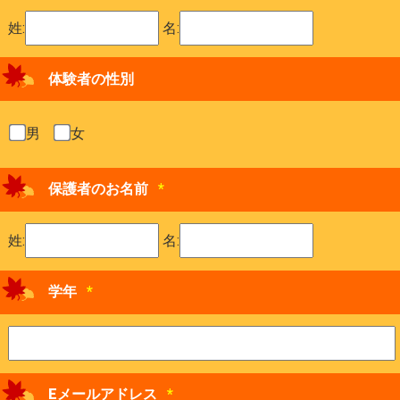
姓:
名:
体験者の性別
男
女
保護者のお名前
*
姓:
名:
学年
*
Eメールアドレス
*