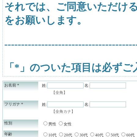
それでは、ご同意いただけ
をお願いします。
---------------------------------------
「*」のついた項目は必ずご
お名前
*
姓:
名:
【全角】
フリガナ
*
姓:
名:
【全角カナ】
性別
男性
女性
年齢
10代
20代
30代
40代
50代
60代