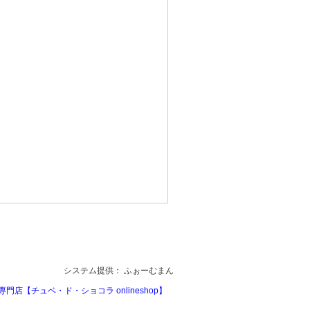
システム提供：
ふぉーむまん
門店【チュベ・ド・ショコラ onlineshop】