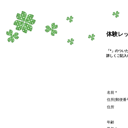
体験レ
「*」のつい
詳しくご記入
名前
*
住所[郵便番
住所
年齢