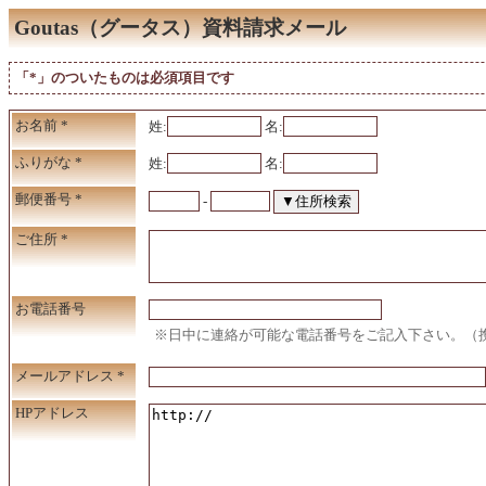
Goutas（グータス）資料請求メール
「*」のついたものは必須項目です
お名前
*
姓:
名:
ふりがな
*
姓:
名:
郵便番号
*
-
ご住所
*
お電話番号
※日中に連絡が可能な電話番号をご記入下さい。（
メールアドレス
*
HPアドレス