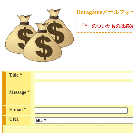
Doragameメールフォ
「*」のついたものは必
Title
*
Message
*
E-mail
*
URL