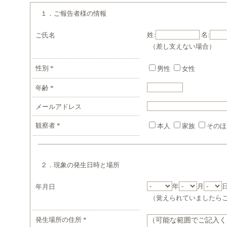
１．ご報告者様の情報
姓:
名:
ご氏名
（差し支えない場合）
性別
*
男性
女性
年齢
*
メールアドレス
観察者
*
本人
家族
そのほ
２．現象の発生日時と場所
年
月
年月日
（覚えられていましたら
発生場所の住所
*