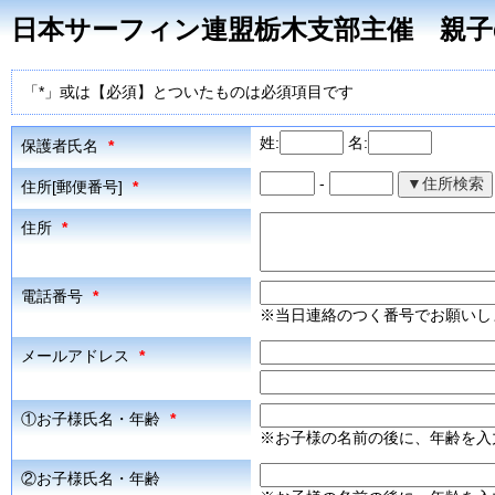
日本サーフィン連盟栃木支部主催 親子
「*」或は【必須】とついたものは必須項目です
姓:
名:
保護者氏名
*
-
住所[郵便番号]
*
住所
*
電話番号
*
※当日連絡のつく番号でお願いし
メールアドレス
*
①お子様氏名・年齢
*
※お子様の名前の後に、年齢を入
②お子様氏名・年齢