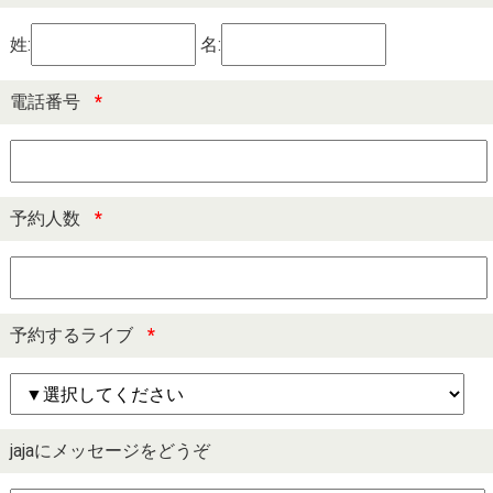
姓:
名:
電話番号
*
予約人数
*
予約するライブ
*
jajaにメッセージをどうぞ