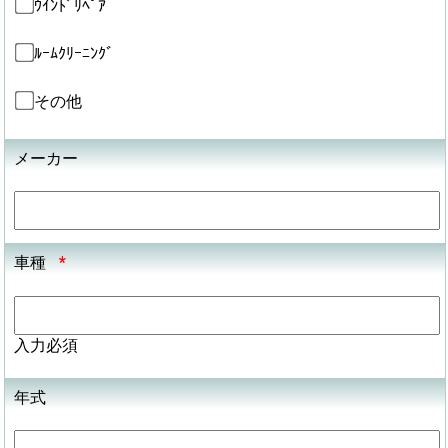
ｳｲﾝﾄﾞﾘﾍﾟｱ
ﾙｰﾑｸﾘｰﾆﾝｸﾞ
その他
メーカー
車種
*
入力必須
年式