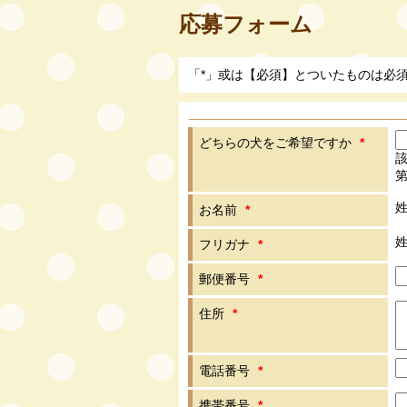
応募フォーム
「*」或は【必須】とついたものは必
どちらの犬をご希望ですか
*
姓
お名前
*
姓
フリガナ
*
郵便番号
*
住所
*
電話番号
*
携帯番号
*