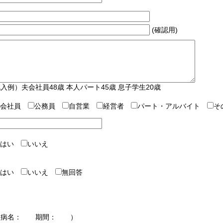
(確認用)
入例）夫会社員48歳 本人パート45歳 息子学生20歳
会社員
公務員
自営業
経営者
パート・アルバイト
そ
はい
いいえ
はい
いいえ
無回答
（病名： 期間： ）