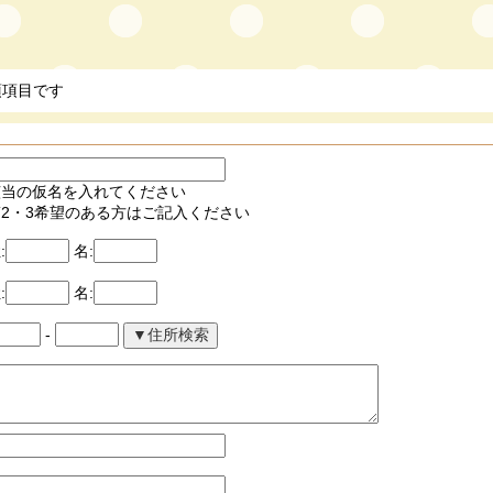
須項目です
該当の仮名を入れてください
第2・3希望のある方はご記入ください
:
名:
:
名:
-