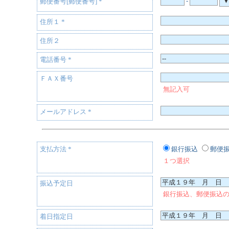
-
郵便番号[郵便番号]
*
住所１
*
住所２
電話番号
*
ＦＡＸ番号
無記入可
メールアドレス
*
支払方法
*
銀行振込
郵便
１つ選択
振込予定日
銀行振込、郵便振込
着日指定日