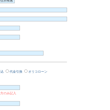
振込
代金引換
オリコローン
の方のみ記入