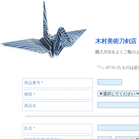
木村美術刀剣店
購入方法をよくご覧の
「*」のついたものは必
商品番号
*
種類
*
商品名
氏名
*