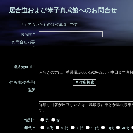
居合道および米子真武館へのお問合せ
「*」のついたものは必須項目です
お名前
*
お問合せ内容
*
連絡先mail
*
お急ぎの方は、携帯電話080-1920‐6953・中田まで
住所[郵便番号]
-
住所
詳細な回答が出来ない方は、鳥取県西部とか島根県東
す。
性別
*
男
女
年代
*
10代
20代
30代
40代
50代
60代