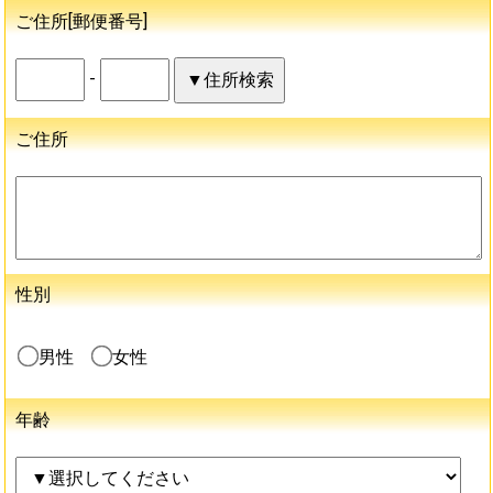
ご住所[郵便番号]
-
ご住所
性別
男性
女性
年齢