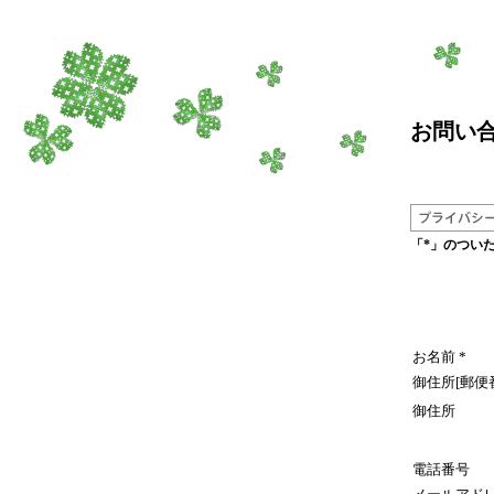
お問い
「*」のつい
お名前
*
御住所[郵便
御住所
電話番号