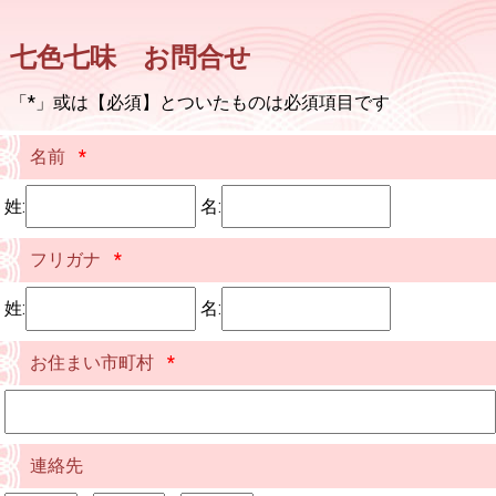
七色七味 お問合せ
「*」或は【必須】とついたものは必須項目です
名前
*
姓:
名:
フリガナ
*
姓:
名:
お住まい市町村
*
連絡先