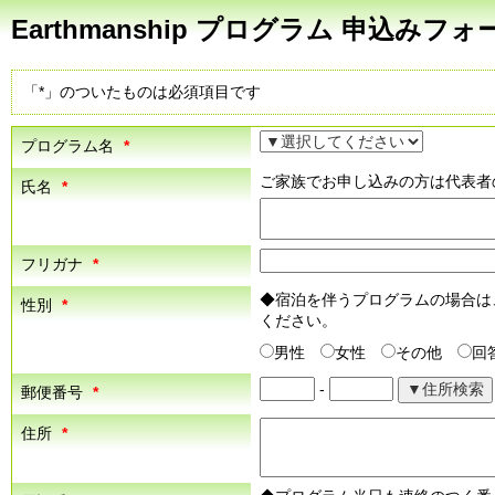
Earthmanship プログラム 申込みフォ
「*」のついたものは必須項目です
プログラム名
*
ご家族でお申し込みの方は代表者
氏名
*
フリガナ
*
◆宿泊を伴うプログラムの場合は
性別
*
ください。
男性
女性
その他
回
-
郵便番号
*
住所
*