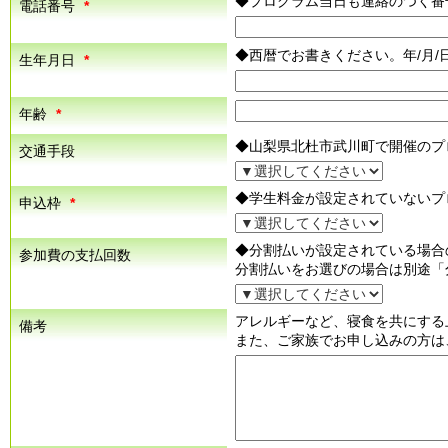
◆プログラム当日も連絡のつく番
電話番号
*
◆西暦でお書きください。年/月/
生年月日
*
年齢
*
◆山梨県北杜市武川町で開催のプ
交通手段
◆学生料金が設定されていないプ
申込枠
*
◆分割払いが設定されている場合
参加費の支払回数
分割払いをお選びの場合は別途「
アレルギーなど、寝食を共にする
備考
また、ご家族でお申し込みの方は