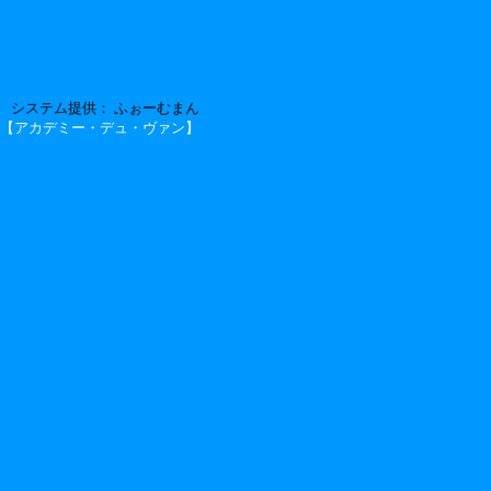
システム提供：
ふぉーむまん
.1の【アカデミー・デュ・ヴァン】