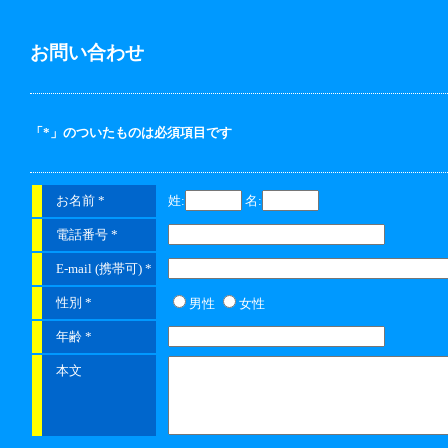
お問い合わせ
「*」のついたものは必須項目です
お名前
*
姓:
名:
電話番号
*
E-mail (携帯可)
*
性別
*
男性
女性
年齢
*
本文