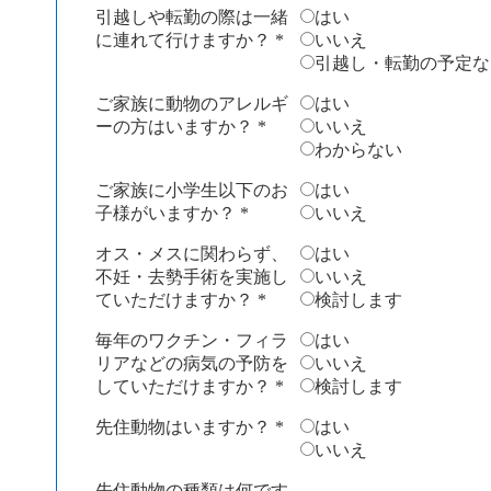
引越しや転勤の際は一緒
はい
に連れて行けますか？
*
いいえ
引越し・転勤の予定な
ご家族に動物のアレルギ
はい
ーの方はいますか？
*
いいえ
わからない
ご家族に小学生以下のお
はい
子様がいますか？
*
いいえ
オス・メスに関わらず、
はい
不妊・去勢手術を実施し
いいえ
ていただけますか？
*
検討します
毎年のワクチン・フィラ
はい
リアなどの病気の予防を
いいえ
していただけますか？
*
検討します
先住動物はいますか？
*
はい
いいえ
先住動物の種類は何です