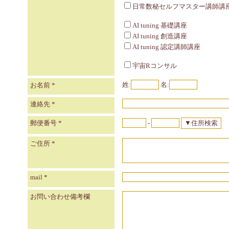
日常数秘セルフマスター講師講
AI tuning 基礎講座
AI tuning 創造講座
AI tuning 認定講師講座
宇宙Rコンサル
姓:
名:
お名前
*
連絡先
*
郵便番号
*
-
ご住所
*
mail
*
お問い合わせ備考欄