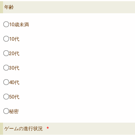
年齢
10歳未満
10代
20代
30代
40代
50代
秘密
ゲームの進行状況
*