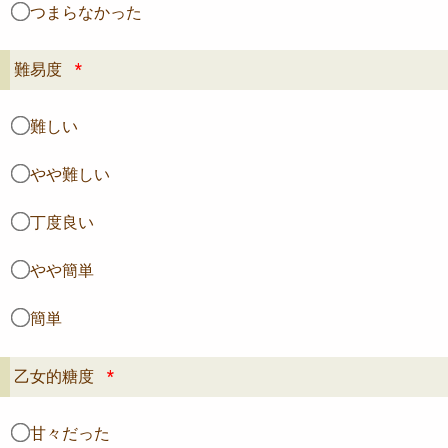
つまらなかった
難易度
*
難しい
やや難しい
丁度良い
やや簡単
簡単
乙女的糖度
*
甘々だった