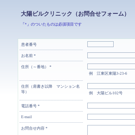
大陽ビルクリニック（お問合せフォーム）
「*」のついたものは必須項目です
患者番号
お名前
*
住所（～番地）
*
例 江東区東陽3-23-6
住所（肩書き以降 マンション名
等）
例 大陽ビル102号
電話番号
*
E-mail
お問合せ内容
*