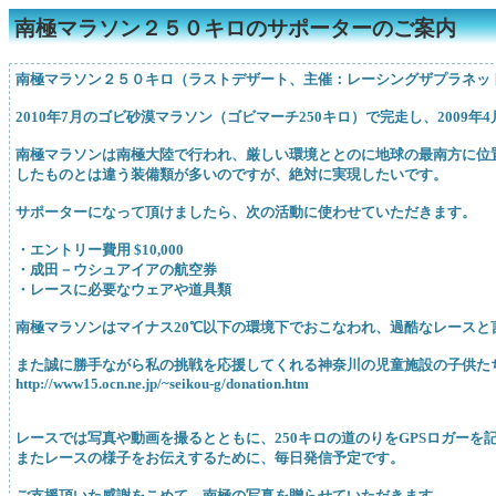
南極マラソン２５０キロのサポーターのご案内
南極マラソン２５０キロ（ラストデザート、主催：レーシングザプラネッ
2010年7月のゴビ砂漠マラソン（ゴビマーチ250キロ）で完走し、20
南極マラソンは南極大陸で行われ、厳しい環境ととのに地球の最南方に位
したものとは違う装備類が多いのですが、絶対に実現したいです。
サポーターになって頂けましたら、次の活動に使わせていただきます。
・エントリー費用 $10,000
・成田－ウシュアイアの航空券
・レースに必要なウェアや道具類
南極マラソンはマイナス20℃以下の環境下でおこなわれ、過酷なレースと
また誠に勝手ながら私の挑戦を応援してくれる神奈川の児童施設の子供た
http://www15.ocn.ne.jp/~seikou-g/donation.htm
レースでは写真や動画を撮るとともに、250キロの道のりをGPSロガーを
またレースの様子をお伝えするために、毎日発信予定です。
ご支援頂いた感謝をこめて、南極の写真を贈らせていただきます。