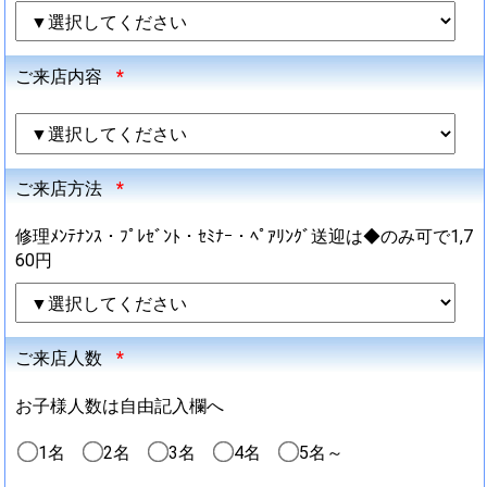
ご来店内容
*
ご来店方法
*
修理ﾒﾝﾃﾅﾝｽ・ﾌﾟﾚｾﾞﾝﾄ・ｾﾐﾅｰ・ﾍﾟｱﾘﾝｸﾞ送迎は◆のみ可で1,7
60円
ご来店人数
*
お子様人数は自由記入欄へ
1名
2名
3名
4名
5名～