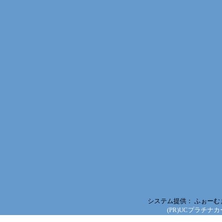
システム提供：
ふぉーむ
(PR)UCプラチナ