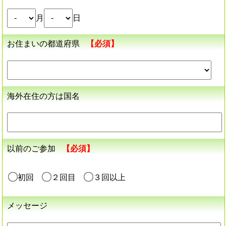
月
日
お住まいの都道府県
【必須】
海外在住の方は国名
以前のご参加
【必須】
初回
２回目
３回以上
メッセージ